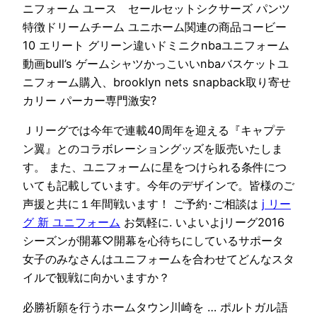
ニフォーム ユース セールセットシクサーズ パンツ
特徴ドリームチーム ユニホーム関連の商品コービー
10 エリート グリーン違いドミニクnbaユニフォーム
動画bull’s ゲームシャツかっこいいnbaバスケットユ
ニフォーム購入、brooklyn nets snapback取り寄せ
カリー パーカー専門激安?
Ｊリーグでは今年で連載40周年を迎える『キャプテ
ン翼』とのコラボレーショングッズを販売いたしま
す。 また、ユニフォームに星をつけられる条件につ
いても記載しています。今年のデザインで。皆様のご
声援と共に１年間戦います！ ご予約･ご相談は
j リー
グ 新 ユニフォーム
お気軽に. いよいよjリーグ2016
シーズンが開幕♡開幕を心待ちにしているサポータ
女子のみなさんはユニフォームを合わせてどんなスタ
イルで観戦に向かいますか？
必勝祈願を行うホームタウン川崎を … ポルトガル語