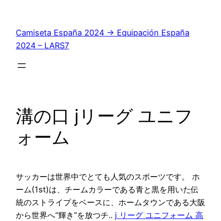
Saltar
al
Camiseta España 2024 → Equipación España
contenido
2024 – LARS7
溝の口 jリーグ ユニフ
ォーム
サッカーは世界中でとても人気のスポーツです。 ホ
ーム(1st)は、チームカラーである青と黒を用いた伝
統のストライプをベースに、ホームタウンである大阪
から世界へ“輝き”を放つチ..
j リーグ ユニフォーム 高