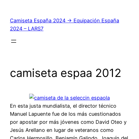
Saltar
al
Camiseta España 2024 → Equipación España
contenido
2024 – LARS7
camiseta espaa 2012
En esta justa mundialista, el director técnico
Manuel Lapuente fue de los más cuestionados
por apostar por más jóvenes como David Oteo y
Jesús Arellano en lugar de veteranos como
Carlos Hermosillo, Benjamín Galindo, Joaquín del