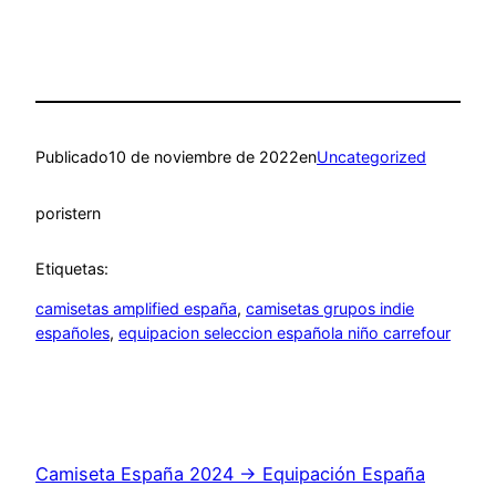
Publicado
10 de noviembre de 2022
en
Uncategorized
por
istern
Etiquetas:
camisetas amplified españa
, 
camisetas grupos indie
españoles
, 
equipacion seleccion española niño carrefour
Camiseta España 2024 → Equipación España