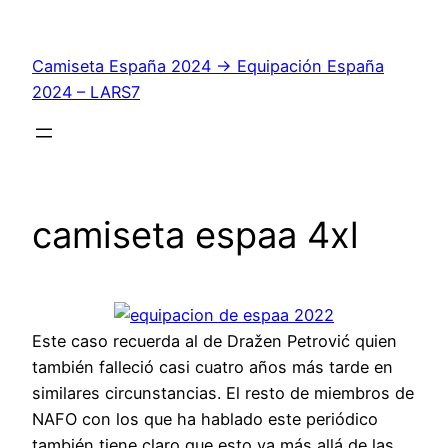
Saltar
al
Camiseta España 2024 → Equipación España
contenido
2024 – LARS7
camiseta espaa 4xl
Este caso recuerda al de Dražen Petrović quien
también falleció casi cuatro años más tarde en
similares circunstancias. El resto de miembros de
NAFO con los que ha hablado este periódico
también tiene claro que esto va más allá de las