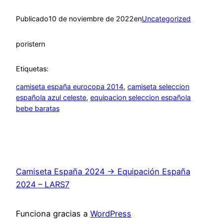
Publicado
10 de noviembre de 2022
en
Uncategorized
por
istern
Etiquetas:
camiseta españa eurocopa 2014
, 
camiseta seleccion
española azul celeste
, 
equipacion seleccion española
bebe baratas
Camiseta España 2024 → Equipación España
2024 – LARS7
Funciona gracias a
WordPress