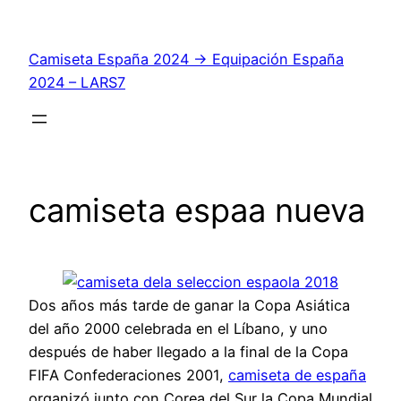
Saltar
al
Camiseta España 2024 → Equipación España
contenido
2024 – LARS7
camiseta espaa nueva
Dos años más tarde de ganar la Copa Asiática
del año 2000 celebrada en el Líbano, y uno
después de haber llegado a la final de la Copa
FIFA Confederaciones 2001,
camiseta de españa
organizó junto con Corea del Sur la Copa Mundial