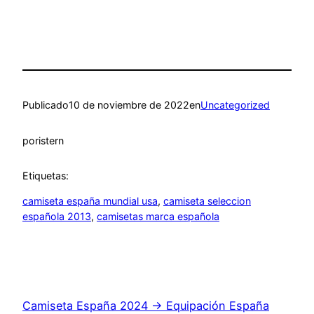
Publicado
10 de noviembre de 2022
en
Uncategorized
por
istern
Etiquetas:
camiseta españa mundial usa
, 
camiseta seleccion
española 2013
, 
camisetas marca española
Camiseta España 2024 → Equipación España