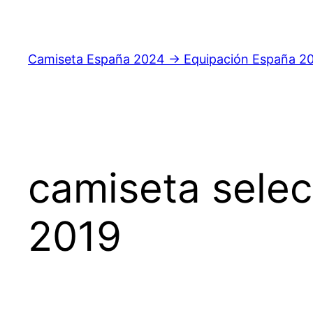
Saltar
al
contenido
Camiseta España 2024 → Equipación España 2
camiseta sele
2019