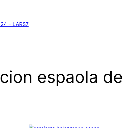
024 – LARS7
ccion espaola d