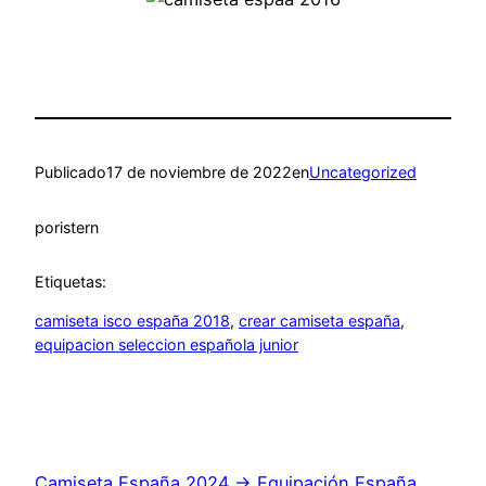
Publicado
17 de noviembre de 2022
en
Uncategorized
por
istern
Etiquetas:
camiseta isco españa 2018
, 
crear camiseta españa
, 
equipacion seleccion española junior
Camiseta España 2024 → Equipación España