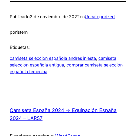
Publicado
2 de noviembre de 2022
en
Uncategorized
por
istern
Etiquetas:
camiseta seleccion española andres iniesta
, 
camiseta
seleccion española antigua
, 
comprar camiseta seleccion
española femenina
Camiseta España 2024 → Equipación España
2024 – LARS7
Funciona gracias a
WordPress