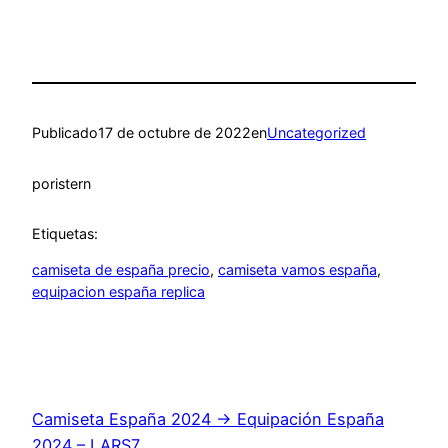
Publicado
17 de octubre de 2022
en
Uncategorized
por
istern
Etiquetas:
camiseta de españa precio
, 
camiseta vamos españa
, 
equipacion españa replica
Camiseta España 2024 → Equipación España
2024 – LARS7