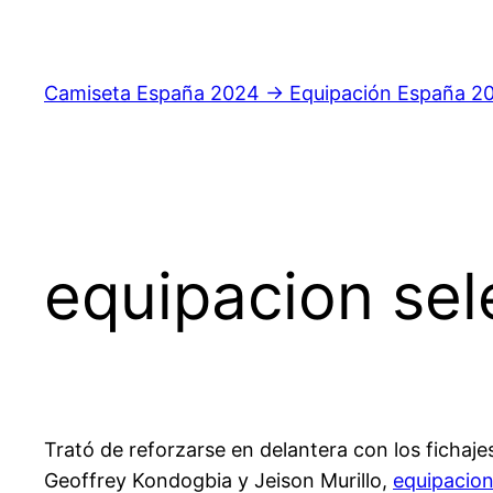
Saltar
al
contenido
Camiseta España 2024 → Equipación España 2
equipacion sel
Trató de reforzarse en delantera con los ficha
Geoffrey Kondogbia y Jeison Murillo,
equipacio