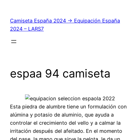
Saltar
al
Camiseta España 2024 → Equipación España
contenido
2024 – LARS7
espaa 94 camiseta
Esta piedra de alumbre tiene un formulación con
alúmina y potasio de aluminio, que ayuda a
controlar el crecimiento del vello y a calmar la
irritación después del afeitado. En el momento
del pase, la mano que sirve la pelota, le da un