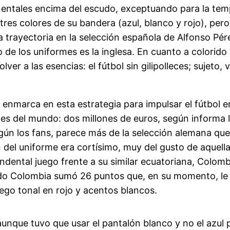
nentales encima del escudo, exceptuando para la tem
 tres colores de su bandera (azul, blanco y rojo), per
trayectoria en la selección española de Alfonso Pére
o de los uniformes es la inglesa. En cuanto a colorido 
ver a las esencias: el fútbol sin gilipolleces; sujeto,
enmarca en esta estrategia para impulsar el fútbol en
s del mundo: dos millones de euros, según informa l
gún los fans, parece más de la selección alemana que 
del uniforme era cortísimo, muy del gusto de aquella 
endental juego frente a su similar ecuatoriana, Colom
do Colombia sumó 26 puntos que, en su momento, le a
uego tonal en rojo y acentos blancos.
unque tuvo que usar el pantalón blanco y no el azul p