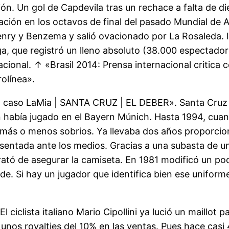
ión. Un gol de Capdevila tras un rechace a falta de di
ción en los octavos de final del pasado Mundial de Al
nry y Benzema y salió ovacionado por La Rosaleda. I
a, que registró un lleno absoluto (38.000 espectador
ional. ↑ «Brasil 2014: Prensa internacional critica 
rolínea».
l caso LaMia | SANTA CRUZ | EL DEBER». Santa Cruz s
 había jugado en el Bayern Múnich. Hasta 1994, cuan
más o menos sobrios. Ya llevaba dos años proporcion
esentada ante los medios. Gracias a una subasta de u
 trató de asegurar la camiseta. En 1981 modificó un p
de. Si hay un jugador que identifica bien ese uniform
 ciclista italiano Mario Cipollini ya lució un maillot
 unos royalties del 10% en las ventas. Pues hace casi