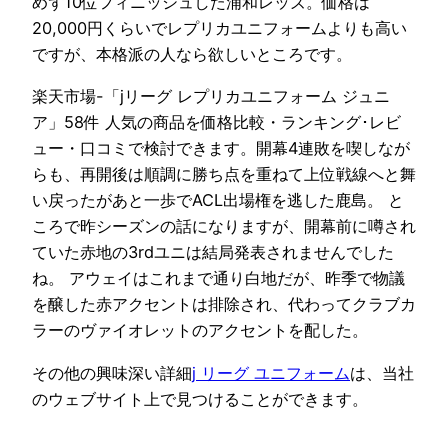
めず10位フィニッシュした浦和レッズ。価格は
20,000円くらいでレプリカユニフォームよりも高い
ですが、本格派の人なら欲しいところです。
楽天市場-「jリーグ レプリカユニフォーム ジュニ
ア」58件 人気の商品を価格比較・ランキング･レビ
ュー・口コミで検討できます。開幕4連敗を喫しなが
らも、再開後は順調に勝ち点を重ねて上位戦線へと舞
い戻ったがあと一歩でACL出場権を逃した鹿島。 と
ころで昨シーズンの話になりますが、開幕前に噂され
ていた赤地の3rdユニは結局発表されませんでした
ね。 アウェイはこれまで通り白地だが、昨季で物議
を醸した赤アクセントは排除され、代わってクラブカ
ラーのヴァイオレットのアクセントを配した。
その他の興味深い詳細
j リーグ ユニフォーム
は、当社
のウェブサイト上で見つけることができます。