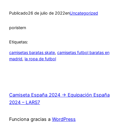
Publicado
26 de julio de 2022
en
Uncategorized
por
istern
Etiquetas:
camisetas baratas skate
, 
camisetas futbol baratas en
madrid
, 
la ropa de futbol
Camiseta España 2024 → Equipación España
2024 – LARS7
Funciona gracias a
WordPress