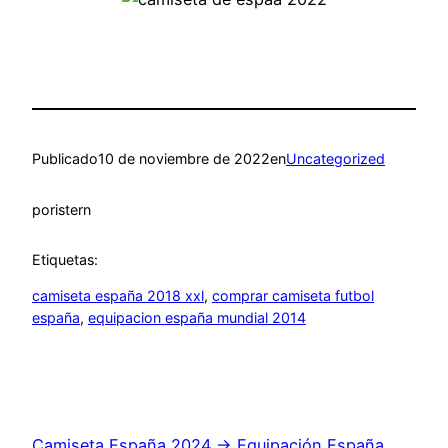
Publicado
10 de noviembre de 2022
en
Uncategorized
por
istern
Etiquetas:
camiseta españa 2018 xxl
, 
comprar camiseta futbol
españa
, 
equipacion españa mundial 2014
Camiseta España 2024 → Equipación España