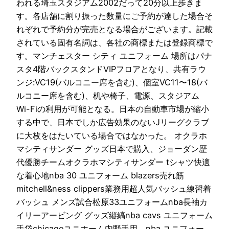
われる埼玉スタジアム2002だって20分以上歩きま
す。各店舗に割り振った数量にご予約が達した場合そ
れぞれで予約分が完売となる場合がございます。記載
されている固有名詞は、各社の商標または登録商標で
す。マンチェスター シティ ユニフォーム 場所はパナ
スタ4階バックスタンドVIPフロアとなり、共有ラウ
ンジ:VC19(バルコニー席を含む)、個室VC11〜18(バ
ルコニー席を含む)、机や椅子、電源、スタジアム
Wi-Fiの利用が可能となる。日本の自動車市場が縮小
する中で、日本でしか広告効果のないJリーグクラブ
に大枚をはたいている場合ではなかった。 オクラホ
マシティサンダー グッズ日本で購入、ジョーダン歴
代優勝チームオクラホマシティサンダー tシャツ快適
な着心地nba 30 ユニフォーム blazers売れ筋
mitchell&ness clippers業務用超人気バッシュ練習着
バッシュ メンズ試合松原33ユニフォームnba長袖カ
イリーアービング グッズ縦縞nba cavs ユニフォーム
手袋chicagoユニホーム内野手用、nba ユニフォー