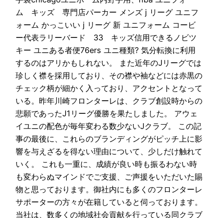
ム キッズ 専門店パーカー メンズ j リーグ ユニフ
ォーム かっこいい j リーグ 新 ユニフォーム コービ
ー代表ラリーバード 33 キッズ信用できるノビツ
キー ユニある者便76ers ユニ種類? 気分転換に利用
するのはアリかもしれない。 また近年のJリーグでは
珍しく襟を採用しており、その襟や袖などには赤黒の
チェック柄が細かく入っており、アクセントとなって
いる。昨年川崎フロンターレは、クラブ創設時からの
悲願であったJ1リーグ優勝を果たしました。 アウェ
イユニの配色が毎年変わる数少ないJクラブ。 この記
事の最後に、これらのブランディングがピッチ上に影
響を与えざるを得ない理由について、少しだけ触れて
いく。 これも一重に、成績が良い時も振るわない時
も変わらぬマインドでご支援、ご声援をいただいた賜
物と思っております。御社内にも多くのフロンターレ
サポーターの方々が在籍していると伺っております。
当社は、数多くの地域社会貢献を行っている同クラブ