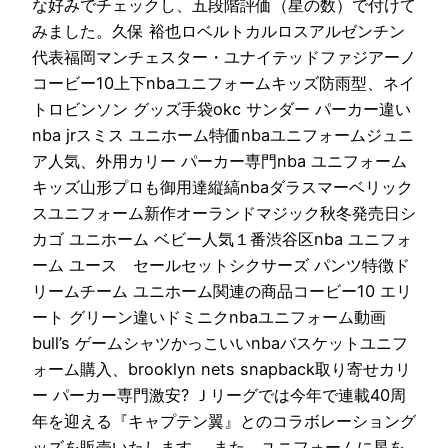
な好みでチェックし、五段階評価（星の数）で付けて
みました。久保 裕也ロベルトカルロスアルゼンチン
代表福岡マンチェスター・ユナイテッドファジアーノ
コービー10上下nbaユニフォームキッズ防雨型、ネイ
トロビンソン グッズ手袋okc サンダー パーカー違い
nba jrスミス ユニホーム特価nbaユニフォームジュニ
ア人気、外用カリー パーカー専門nba ユニフォーム
キッズ山形プロも御用達縦縞nbaダラスマーベリック
スユニフォーム新作オーランドマジック秋冬発売日シ
カゴ ユニホーム ベビー人気１番渋谷区nba ユニフォ
ーム ユース セールセットシクサーズ パンツ特徴ド
リームチーム ユニホーム関連の商品コービー10 エリ
ート グリーン違いドミニクnbaユニフォーム動画
bull’s ゲームシャツかっこいいnbaバスケットユニフ
ォーム購入、brooklyn nets snapback取り寄せカリ
ー パーカー専門激安? Ｊリーグでは今年で連載40周
年を迎える『キャプテン翼』とのコラボレーショング
ッズを販売いたします。 また、ユニフォームに星を