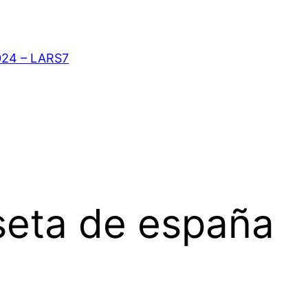
024 – LARS7
seta de españa