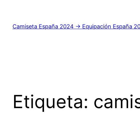
Saltar
al
contenido
Camiseta España 2024 → Equipación España 2
Etiqueta:
cami