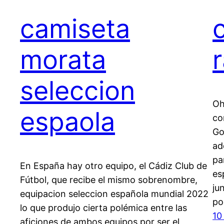
camiseta
morata
seleccion
Oh
espaola
co
Go
ad
pa
En España hay otro equipo, el Cádiz Club de
es
Fútbol, que recibe el mismo sobrenombre,
ju
equipacion seleccion española mundial 2022
po
lo que produjo cierta polémica entre las
10
aficiones de ambos equipos por ser el