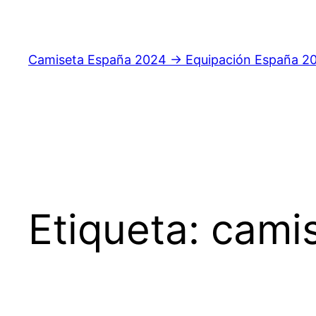
Saltar
al
contenido
Camiseta España 2024 → Equipación España 2
Etiqueta:
cami