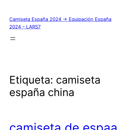
Saltar
al
Camiseta España 2024 → Equipación España
contenido
2024 – LARS7
Etiqueta:
camiseta
españa china
camiseta de espaa