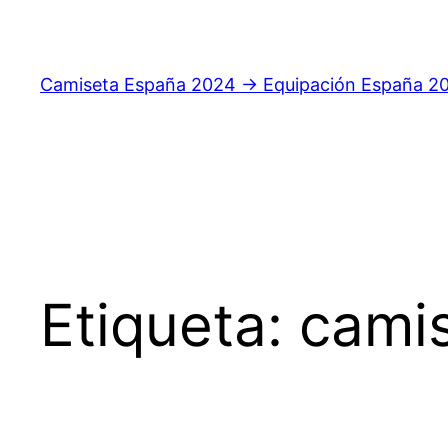
Saltar
al
contenido
Camiseta España 2024 → Equipación España 2
Etiqueta:
cami