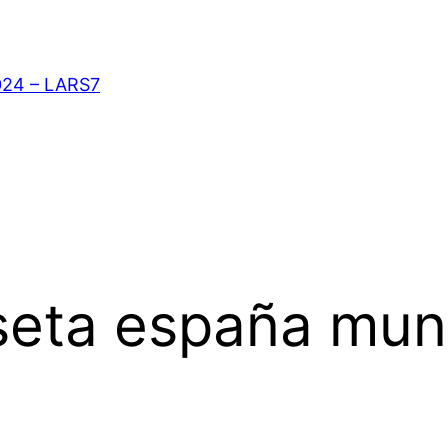
024 – LARS7
seta españa mun