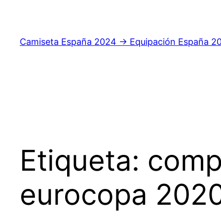
Saltar
al
contenido
Camiseta España 2024 → Equipación España 2
Etiqueta:
comp
eurocopa 202