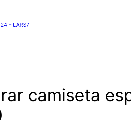
024 – LARS7
rar camiseta es
0