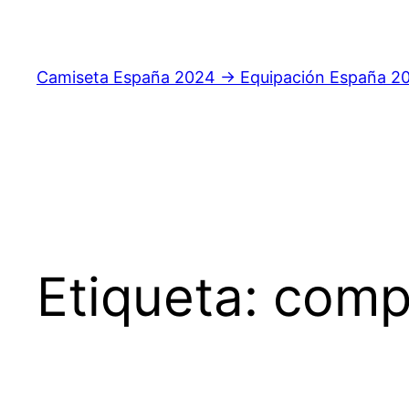
Saltar
al
contenido
Camiseta España 2024 → Equipación España 2
Etiqueta:
compr