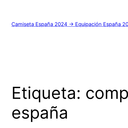
Saltar
al
contenido
Camiseta España 2024 → Equipación España 2
Etiqueta:
compr
españa