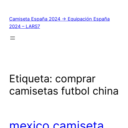
Saltar
al
Camiseta España 2024 → Equipación España
contenido
2024 – LARS7
Etiqueta:
comprar
camisetas futbol china
mexico camiseta