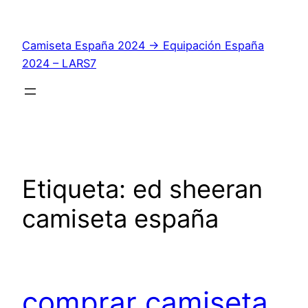
Saltar
al
Camiseta España 2024 → Equipación España
contenido
2024 – LARS7
Etiqueta:
ed sheeran
camiseta españa
comprar camiseta