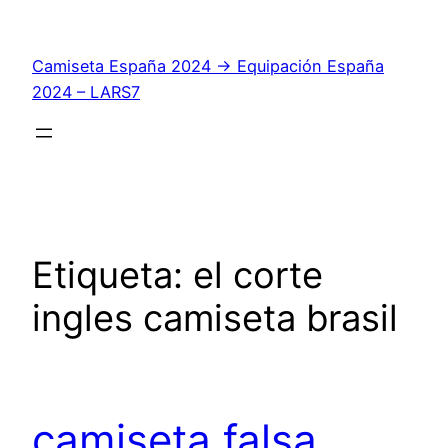
Saltar
al
Camiseta España 2024 → Equipación España
contenido
2024 – LARS7
Etiqueta:
el corte
ingles camiseta brasil
camiseta falsa