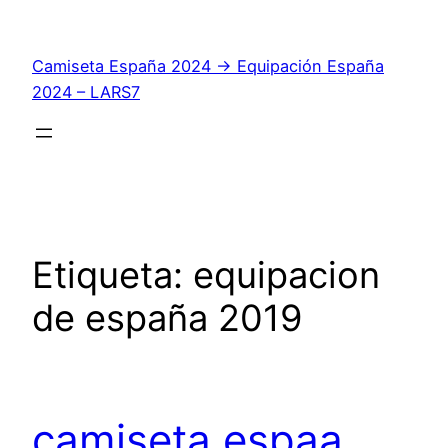
Saltar
al
Camiseta España 2024 → Equipación España
contenido
2024 – LARS7
Etiqueta:
equipacion
de españa 2019
camiseta espaa