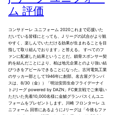
ム 評価
コンサドーレ ユニフォーム 2020これまで応援いた
だいている皆様にとっても、J リーグの試合がより観
やすく、楽しんでいただける効果が生まれることを目
指して取り組んでおります」と答える。 すべてのフ
ァンに配慮した結果ということだ。鎖骨スポンサー契
約を結んだことにより、柏は地元企業とのより強い結
びつきをアピールできることになった。古河電気工業
のサッカー部として1946年に創部。名古屋グランパ
スは、8/30（金））「明治安田生命フライデーナイ
トJリーグ powered by DAZN」FC東京戦でご来場い
ただいた先着10,000名様に金鯱グランパスくんユニ
フォームをプレゼントします。川崎 フロンターレ ユ
ニフォーム 回答にあるようにJリーグは「今後もファ