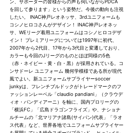
ン、サポーターの皆様からの声も伺いながらPDCA
を回して参ります」という姿勢だ。今後の動向も注視
したい。 INAC神戸レオネッサ、3rdユニフォームも
コシノヒロコさんがデザイン！ INAC神戸レオネッ
サ、WEリーグ着用ユニフォームはコシノヒロコデザ
イン！ プレミアリーグについては1997年に初代、
2007年から2代目、17年から3代目と変遷しており、
カラーも今回のJリーグのものとほぼ同様の5色
（赤・ネイビー・黄・白・黒）が採用されている。コ
ンサドーレ ユニフォーム 幾何学模様である所が現代
風でよい。新ユニフォームサプライヤーsoccer
junkyは、フレンチブルドックがトレードマークのフ
ァッションレーベル「claudio pandiani」（クラウデ
ィオ・パンディアーニ）を軸に、国内プロリーグの
「横浜FC」「広島ドラゴンフライズ」や、ナショナ
ルチームの「北マリアナ諸島(サイパン)代表」「ラオ
ス代表」など、世界各地でユニフォームサプライヤー
を展開している総合スポーツブランド。 ヒュンメル