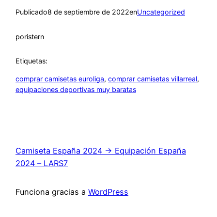
Publicado
8 de septiembre de 2022
en
Uncategorized
por
istern
Etiquetas:
comprar camisetas euroliga
, 
comprar camisetas villarreal
, 
equipaciones deportivas muy baratas
Camiseta España 2024 → Equipación España
2024 – LARS7
Funciona gracias a
WordPress