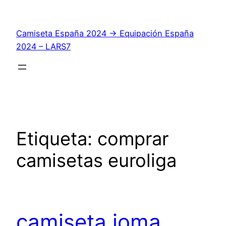
Saltar
al
Camiseta España 2024 → Equipación España
contenido
2024 – LARS7
Etiqueta:
comprar
camisetas euroliga
camiseta joma