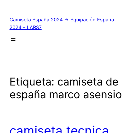
Saltar
al
Camiseta España 2024 → Equipación España
contenido
2024 – LARS7
Etiqueta:
camiseta de
españa marco asensio
camiseta tecnica